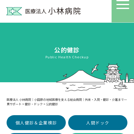
公的健診
Public Health Checkup
医療法人 小林病院｜小田原の地域医療を支える総合病院｜外来・入院・健診・介護まで一
貫サポート
>
健診・ドック
>
公的健診
個人健診＆企業検診
人間ドック